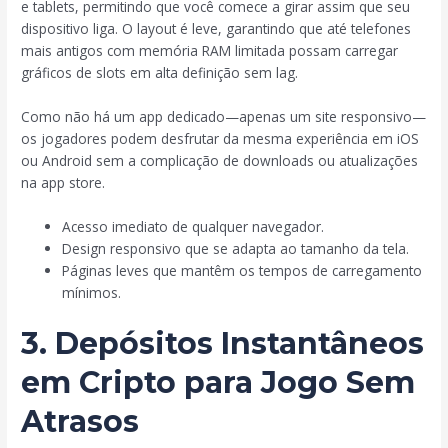
e tablets, permitindo que você comece a girar assim que seu
dispositivo liga. O layout é leve, garantindo que até telefones
mais antigos com memória RAM limitada possam carregar
gráficos de slots em alta definição sem lag.
Como não há um app dedicado—apenas um site responsivo—
os jogadores podem desfrutar da mesma experiência em iOS
ou Android sem a complicação de downloads ou atualizações
na app store.
Acesso imediato de qualquer navegador.
Design responsivo que se adapta ao tamanho da tela.
Páginas leves que mantêm os tempos de carregamento
mínimos.
3. Depósitos Instantâneos
em Cripto para Jogo Sem
Atrasos