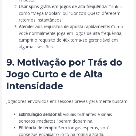
Usar spins grátis em jogos de alta frequência:
Títulos
como “Mega Moolah” ou “Gonzo’s Quest” oferecem
retornos instantâneos.
Atender aos requisitos de aposta rapidamente:
Como
você normalmente joga em jogos de alta frequência,
cumprir o requisito de 40x torna-se gerenciável em
algumas sessões.
9. Motivação por Trás do
Jogo Curto e de Alta
Intensidade
Jogadores envolvidos em sessões breves geralmente buscam:
Estimulação sensorial:
Visuais brilhantes e sinais
sonoros imediatos liberam dopamina.
Eficiência de tempo:
Sem longas esperas, você
consegue encaixar o jogo na rotina agitada.