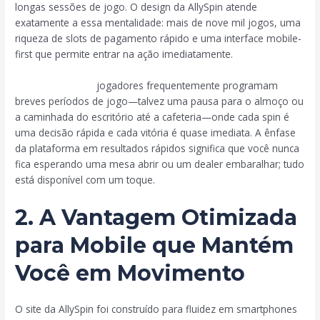
longas sessões de jogo. O design da AllySpin atende
exatamente a essa mentalidade: mais de nove mil jogos, uma
riqueza de slots de pagamento rápido e uma interface mobile-
first que permite entrar na ação imediatamente.
Ally Spin Portugal
jogadores frequentemente programam
breves períodos de jogo—talvez uma pausa para o almoço ou
a caminhada do escritório até a cafeteria—onde cada spin é
uma decisão rápida e cada vitória é quase imediata. A ênfase
da plataforma em resultados rápidos significa que você nunca
fica esperando uma mesa abrir ou um dealer embaralhar; tudo
está disponível com um toque.
2. A Vantagem Otimizada
para Mobile que Mantém
Você em Movimento
O site da AllySpin foi construído para fluidez em smartphones