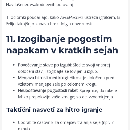
Navdušenec vsakodnevnih potovanj
Ti odlomki poudarjajo, kako
AviaMasters
ustreza igralcem, ki
želijo takojšnjo zabavo brez dolgih obveznosti.
11. Izogibanje pogostim
napakam v kratkih sejah
Povečevanje stave po izgubi:
Sledite svoji vnaprej
določeni stavi; izogibajte se lovljenju izgub.
Menjava hitrosti med krogi:
Hitrost je določena pred
vzletom; menjajte šele po celotnem krogu.
Neupoštevanje pogostosti raket:
Sprejmite, da rakete
lahko prepolovijo vaše zmage; so del vznemirjenja.
Taktični nasveti za hitro igranje
Uporabite časovnik za omejitev trajanja seje (npr. 7
minut).