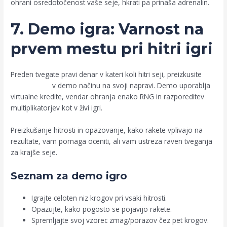
ohrani osredotočenost vaše seje, hkrati pa prinaša adrenalin.
7. Demo igra: Varnost na
prvem mestu pri hitri igri
Preden tvegate pravi denar v kateri koli hitri seji, preizkusite
AviaMasters
v demo načinu na svoji napravi. Demo uporablja
virtualne kredite, vendar ohranja enako RNG in razporeditev
multiplikatorjev kot v živi igri.
Preizkušanje hitrosti in opazovanje, kako rakete vplivajo na
rezultate, vam pomaga oceniti, ali vam ustreza raven tveganja
za krajše seje.
Seznam za demo igro
Igrajte celoten niz krogov pri vsaki hitrosti.
Opazujte, kako pogosto se pojavijo rakete.
Spremljajte svoj vzorec zmag/porazov čez pet krogov.