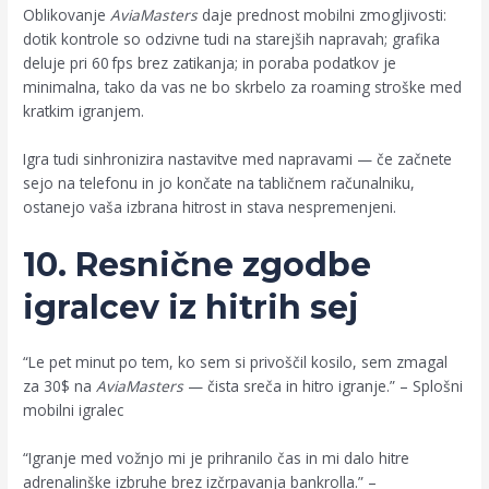
Oblikovanje
AviaMasters
daje prednost mobilni zmogljivosti:
dotik kontrole so odzivne tudi na starejših napravah; grafika
deluje pri 60 fps brez zatikanja; in poraba podatkov je
minimalna, tako da vas ne bo skrbelo za roaming stroške med
kratkim igranjem.
Igra tudi sinhronizira nastavitve med napravami — če začnete
sejo na telefonu in jo končate na tabličnem računalniku,
ostanejo vaša izbrana hitrost in stava nespremenjeni.
10. Resnične zgodbe
igralcev iz hitrih sej
“Le pet minut po tem, ko sem si privoščil kosilo, sem zmagal
za 30$ na
AviaMasters
— čista sreča in hitro igranje.” – Splošni
mobilni igralec
“Igranje med vožnjo mi je prihranilo čas in mi dalo hitre
adrenalinške izbruhe brez izčrpavanja bankrolla.” –