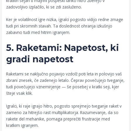
kratkih sejah ti majhni pospeški lahko hitro zberejo v
zadovoljivo izplačilo, ki se zdi zasluženo.
Ker je volatilnost igre nizka, igralci pogosto vidijo redne zmage
tudi pri skromnih stavah. Ta doslednost ohranja izkušnjo
zabavno tudi med hitrim igranjem.
5. Raketami: Napetost, ki
gradi napetost
Raketami se naključno pojavijo vzdolž poti leta in polovijo vaš
zbrani znesek, če zadenejo letalo. Čeprav povečujejo tveganje,
tudi povečujejo vznemirjenje — še posebej v kratki seji, kjer
šteje vsak klik.
Igralci, ki raje igrajo hitro, pogosto sprejmejo tveganje raket v
zameno za hitrejšo rast multiplikatorja. Razumevanje, da so
rakete del mehanike, pomaga preprečiti frustracije med
kratkim igranjem.