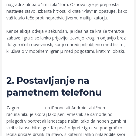
nagradi z utripajočim izplačilom. Osnova igre je preprosta:
nastavite stavo, izberite hitrost, kliknite “Play” in opazujte, kako
vaš letalo teče proti nepredvidljivemu multiplikatorju.
Ker se akcija odvija v sekundah, je idealna za krajše trenutke
zabave. Igralci se lahko prijavijo, zavrtijo krog in odjavijo brez
dolgoročnih obveznosti, kar jo naredi priljubljeno med tistimi,
ki uživajo v mobilnem igranju med pogostimi, kratkimi obiski.
Avia Masters
2. Postavljanje na
pametnem telefonu
Zagon
AviaMasters
na iPhone ali Android tabličnem
računalniku je skoraj takojšen. Vmesnik se samodejno
prilagodi v portret ali landscape način, tako da noben gumb ni
skrit v kaosu hitre igre. Ko prvič odprete igro, se pod grafiko
letala prikaže drsnik za stavo, s katerim lahko prilagodite svoj