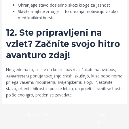
Ohranjajte stavo dosledno skozi kroge za jasnost.
Slavite majhne zmage — to ohranja motivacijo visoko
med kratkimi burst-i.
12. Ste pripravljeni na
vzlet? Začnite svojo hitro
avanturo zdaj!
Ne glede na to, ali ste na kosilni pavzi ali čakate na avtobus,
AviaMasters
ponuja takojšnjo crash izkušnjo, ki se popolnoma
prilega vašemu mobilnemu življenjskemu slogu. Nastavite
stavo, izberite hitrost in pustite letalu, da poleti — vrnili se boste
po še eno igro, preden se zavedate!
←
Previous Post
Next
Post