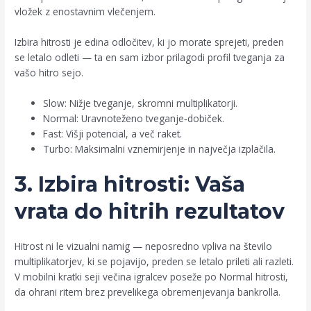
vložek z enostavnim vlečenjem.
Izbira hitrosti je edina odločitev, ki jo morate sprejeti, preden
se letalo odleti — ta en sam izbor prilagodi profil tveganja za
vašo hitro sejo.
Slow: Nižje tveganje, skromni multiplikatorji.
Normal: Uravnoteženo tveganje‑dobiček.
Fast: Višji potencial, a več raket.
Turbo: Maksimalni vznemirjenje in največja izplačila.
3. Izbira hitrosti: Vaša
vrata do hitrih rezultatov
Hitrost ni le vizualni namig — neposredno vpliva na število
multiplikatorjev, ki se pojavijo, preden se letalo prileti ali razleti.
V mobilni kratki seji večina igralcev poseže po Normal hitrosti,
da ohrani ritem brez prevelikega obremenjevanja bankrolla.