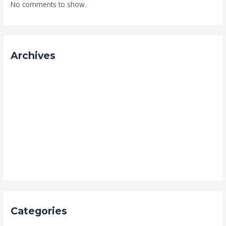
No comments to show.
Archives
August 2026
July 2026
June 2026
May 2026
February 2026
November 2025
March 2024
Categories
Biodigester