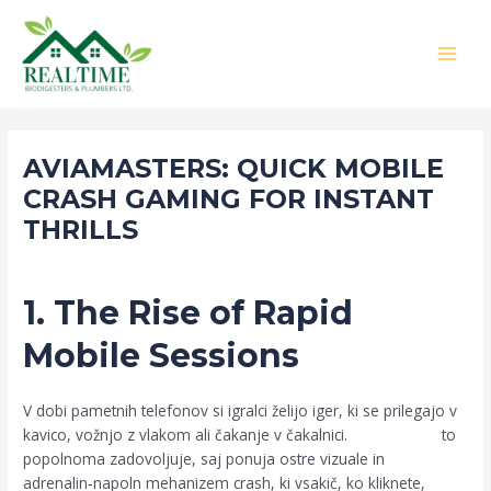
Skip
Post
MAI
to
navigation
MEN
content
AVIAMASTERS: QUICK MOBILE
CRASH GAMING FOR INSTANT
THRILLS
Leave a Comment
/
Biodigester
/ By
Muia
1. The Rise of Rapid
Mobile Sessions
V dobi pametnih telefonov si igralci želijo iger, ki se prilegajo v
kavico, vožnjo z vlakom ali čakanje v čakalnici.
AviaMasters
to
popolnoma zadovoljuje, saj ponuja ostre vizuale in
adrenalin‑napoln mehanizem crash, ki vsakič, ko kliknete,