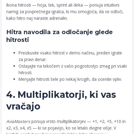
Ikona hitrosti — hoja, tek, sprint ali dirka — ponuja intuitivni
namig za povprečnega igralca, ki mu omogoča, da se odloči,
kako hitro naj naraste adrenalin.
Hitra navodila za odločanje glede
hitrosti
Preizkusite vsako hitrost v demo načinu, preden igrate
za pravi denar.
Ostajajte na tekočem z vašo pogostostjo zmag pri vsaki
hitrosti.
Menjajte hitrosti šele po nekaj krogih, da ocenite vpliv.
4. Multiplikatorji, ki vas
vračajo
AviaMasters
ponuja vrsto multiplikatorjev — +1, +2, +5, +10 in
x2, x3, x4, x5 — ki se pojavijo, ko se letalo dvigne višje. V