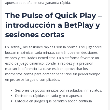
apuesta pequeña en una ganancia rápida.
The Pulse of Quick Play –
introducción a BetPlay y
sesiones cortas
En BetPlay, las sesiones rápidas son la norma. Los jugadores
buscan maximizar cada minuto, centrándose en decisiones
veloces y resultados inmediatos. La plataforma favorece un
estilo de juego dinámico, donde la rapidez y la precisión
marcan la diferencia. La clave está en aprovechar los
momentos cortos para obtener beneficios sin perder tiempo
en procesos largos o complicados.
Sesiones de pocos minutos con resultados inmediatos.
Decisiones rápidas en cada giro o apuesta.
Enfoque en juegos que permiten acción continua.