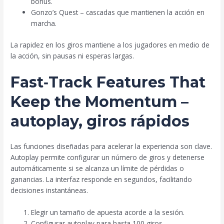
bonus.
Gonzo’s Quest – cascadas que mantienen la acción en
marcha.
La rapidez en los giros mantiene a los jugadores en medio de
la acción, sin pausas ni esperas largas.
Fast‑Track Features That
Keep the Momentum –
autoplay, giros rápidos
Las funciones diseñadas para acelerar la experiencia son clave.
Autoplay permite configurar un número de giros y detenerse
automáticamente si se alcanza un límite de pérdidas o
ganancias. La interfaz responde en segundos, facilitando
decisiones instantáneas.
Elegir un tamaño de apuesta acorde a la sesión.
Configurar autoplay para hasta 100 giros.