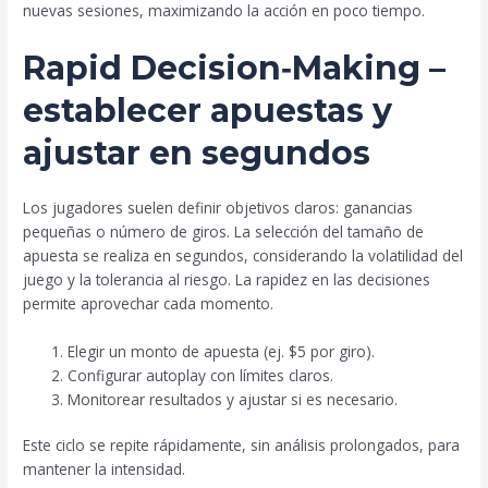
nuevas sesiones, maximizando la acción en poco tiempo.
Rapid Decision‑Making –
establecer apuestas y
ajustar en segundos
Los jugadores suelen definir objetivos claros: ganancias
pequeñas o número de giros. La selección del tamaño de
apuesta se realiza en segundos, considerando la volatilidad del
juego y la tolerancia al riesgo. La rapidez en las decisiones
permite aprovechar cada momento.
Elegir un monto de apuesta (ej. $5 por giro).
Configurar autoplay con límites claros.
Monitorear resultados y ajustar si es necesario.
Este ciclo se repite rápidamente, sin análisis prolongados, para
mantener la intensidad.