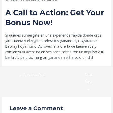
A Call to Action: Get Your
Bonus Now!
Si quieres sumergirte en una experiencia rápida donde cada
giro cuenta y el crypto acelera tus ganancias, regístrate en
BetPlay hoy mismo. Aprovecha la oferta de bienvenida y
comienza tu aventura en sesiones cortas con un impulso a tu
bankroll. ¡La próxima gran ganancia está a solo un clic!
←
Previous Post
Next
Post
→
Leave a Comment