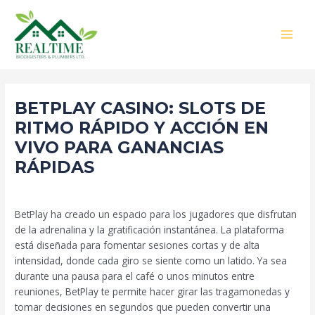
Skip
Post
MAI
to
navigation
MEN
content
BETPLAY CASINO: SLOTS DE
RITMO RÁPIDO Y ACCIÓN EN
VIVO PARA GANANCIAS
RÁPIDAS
Leave a Comment
/
Biodigester
/ By
Muia
BetPlay ha creado un espacio para los jugadores que disfrutan
de la adrenalina y la gratificación instantánea. La plataforma
está diseñada para fomentar sesiones cortas y de alta
intensidad, donde cada giro se siente como un latido. Ya sea
durante una pausa para el café o unos minutos entre
reuniones, BetPlay te permite hacer girar las tragamonedas y
tomar decisiones en segundos que pueden convertir una