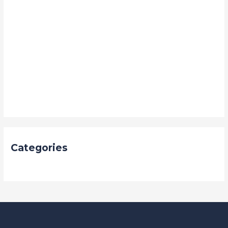
August 2026
July 2026
June 2026
May 2026
February 2026
November 2025
March 2024
Categories
Biodigester