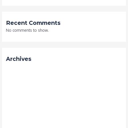
Recent Comments
No comments to show.
Archives
August 2026
July 2026
June 2026
May 2026
February 2026
November 2025
March 2024