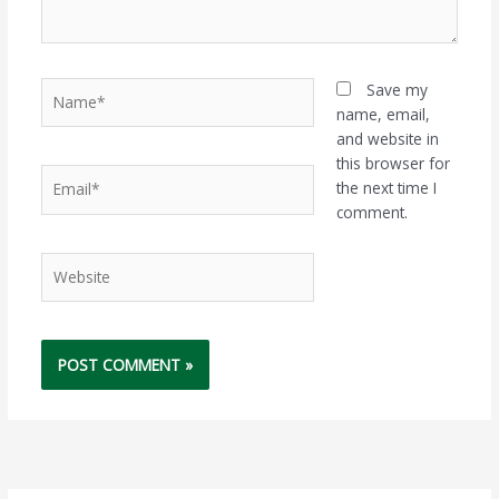
Name*
Save my
name, email,
and website in
this browser for
Email*
the next time I
comment.
Website