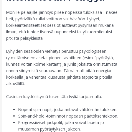
Monille pelaajille jännitys piilee nopeissa tuloksissa—näkee
heti, pyörivätkö rullat voittoon vai häviöön. Lyhyet,
korkeaintensiteettiset sessiot auttavat pysymään mukana
ilman, että tuntee itsensä uupuneeksi tai ylikuormitetuksi
pitkistä pelisykleistä.
Lyhyiden sessioiden viehätys perustuu psykologiseen
rytmittämiseen: asetat pienen tavoitteen (esim. “pyöräytä,
kunnes voitan kolme kertaa”) ja juhlit jokaista onnistumista
ennen siirtymistä seuraavaan. Tämä malli pitää energian
korkealla ja vähentää kiusausta jahdata tappioita pitkällä
aikavälillä.
Casinian käyttöliittymä tukee tätä tyyliä tarjoamalla:
Nopeat spin-napit, jotka antavat välittömän tuloksen.
Spin-and-hold -toiminnot nopeaan päätöksentekoon.
Progressiiviset jackpotit, jotka voivat laueta jo
muutaman pyöräytyksen jälkeen.