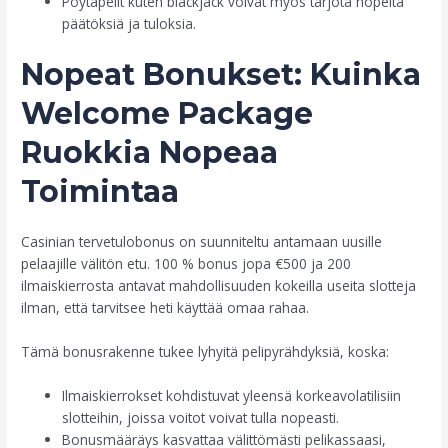
Pöytäpelit kuten blackjack voivat myös tarjota nopeita
päätöksiä ja tuloksia.
Nopeat Bonukset: Kuinka
Welcome Package
Ruokkia Nopeaa
Toimintaa
Casinian tervetulobonus on suunniteltu antamaan uusille
pelaajille välitön etu. 100 % bonus jopa €500 ja 200
ilmaiskierrosta antavat mahdollisuuden kokeilla useita slotteja
ilman, että tarvitsee heti käyttää omaa rahaa.
Tämä bonusrakenne tukee lyhyitä pelipyrähdyksiä, koska:
Ilmaiskierrokset kohdistuvat yleensä korkeavolatilisiin
slotteihin, joissa voitot voivat tulla nopeasti.
Bonusmääräys kasvattaa välittömästi pelikassaasi,