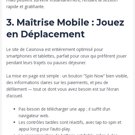
rapide et gratifiante.
3. Maîtrise Mobile : Jouez
en Déplacement
Le site de Casinova est entièrement optimisé pour
smartphones et tablettes, parfait pour ceux qui préfèrent jouer
pendant leurs trajets ou pauses déjeuner.
La mise en page est simple : un bouton “Spin Now” bien visible,
des informations claires sur les paiements, et peu de
défilement — tout ce dont vous avez besoin est sur l’écran
d’accueil.
Pas besoin de télécharger une app ; il suffit d’un
navigateur web.
Les contrôles tactiles sont réactifs, avec tap‑to‑spin et
appui long pour l’auto‑play.