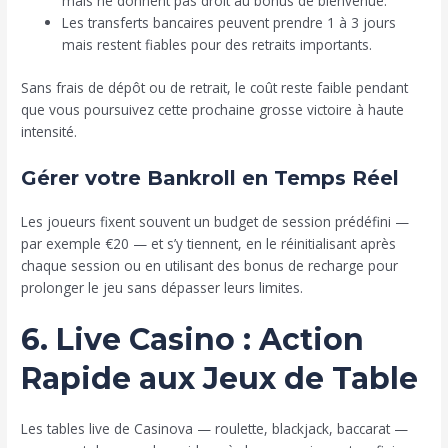
mais ne donnent pas droit au bonus de bienvenue.
Les transferts bancaires peuvent prendre 1 à 3 jours
mais restent fiables pour des retraits importants.
Sans frais de dépôt ou de retrait, le coût reste faible pendant
que vous poursuivez cette prochaine grosse victoire à haute
intensité.
Gérer votre Bankroll en Temps Réel
Les joueurs fixent souvent un budget de session prédéfini —
par exemple €20 — et s’y tiennent, en le réinitialisant après
chaque session ou en utilisant des bonus de recharge pour
prolonger le jeu sans dépasser leurs limites.
6. Live Casino : Action
Rapide aux Jeux de Table
Les tables live de Casinova — roulette, blackjack, baccarat —