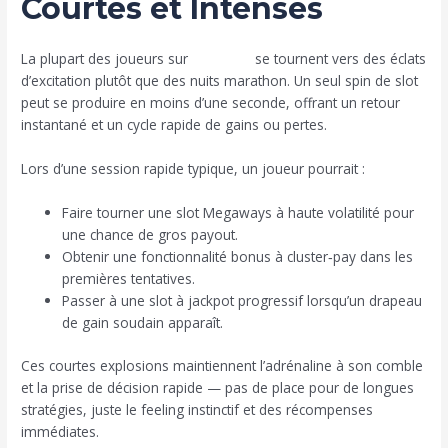
Courtes et Intenses
La plupart des joueurs sur
Casinova
se tournent vers des éclats
d’excitation plutôt que des nuits marathon. Un seul spin de slot
peut se produire en moins d’une seconde, offrant un retour
instantané et un cycle rapide de gains ou pertes.
Lors d’une session rapide typique, un joueur pourrait :
Faire tourner une slot Megaways à haute volatilité pour
une chance de gros payout.
Obtenir une fonctionnalité bonus à cluster‑pay dans les
premières tentatives.
Passer à une slot à jackpot progressif lorsqu’un drapeau
de gain soudain apparaît.
Ces courtes explosions maintiennent l’adrénaline à son comble
et la prise de décision rapide — pas de place pour de longues
stratégies, juste le feeling instinctif et des récompenses
immédiates.