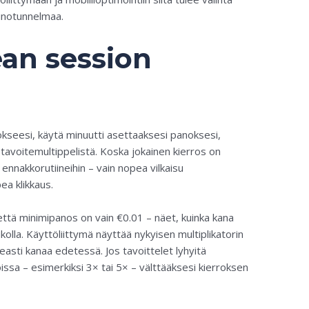
sinotunnelmaa.
ean session
kseesi, käytä minuutti asettaaksesi panoksesi,
 tavoitemultippelistä. Koska jokainen kierros on
 ennakkorutiineihin – vain nopea vilkaisu
ea klikkaus.
että minimipanos on vain €0.01 – näet, kuinka kana
kolla. Käyttöliittymä näyttää nykyisen multiplikatorin
easti kanaa edetessä. Jos tavoittelet lyhyitä
issa – esimerkiksi 3× tai 5× – välttääksesi kierroksen