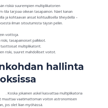
n riskiä suurempien multiplikatorien
-tila tarjoaa oikean tasapainon. Näet kanan
 ja kohtaavan ansat kohtuullisella tiheydellä –
tyksestä ilman sitoutumista täysin peliin.
ein voittoja.
iski, tasapainoiset palkkiot.
tuottoisat multiplikatorit.
n riski, suuret mahdolliset voitot.
nkohdan hallinta
roksissa
ikki
. Koska jokainen askel kasvattaa multiplikatoria
ivat muuttaa vaatimattoman voiton astronomisen
n, jos olet liian myöhässä.