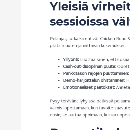
Yleisiä virhe
sessioissa vä
Pelaajat, jotka kiirehtivät Chicken Road S
pilata muuten jännittävän kokemuksen:
Ylilyönti:
Luottaa siihen, että osaa
Cash‑out-disciplinan puute:
Odottaa
Pankkitason rajojen puuttuminen:
Demo-harjoittelun ohittaminen:
Hy
Emotionaaliset päätökset:
Annetaa
Pysy terävänä lyhyissä pätkissä pelaamall
valmis lopettamaan, kun tavoite saavut
ensin; se auttaa oppimaan, kuinka nopeas