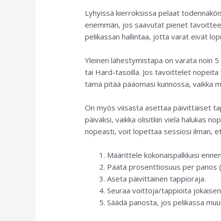
Lyhyissä kierroksissa pelaat todennäköi
enemmän, jos saavutat pienet tavoitteet
pelikassan hallintaa, jotta varat eivät l
Yleinen lähestymistapa on varata noin 5
tai Hard-tasoilla. Jos tavoittelet nopeit
tämä pitää pääomasi kunnossa, vaikka m
On myös viisasta asettaa päivittäiset t
päiväksi, vaikka olisitkin vielä halukas n
nopeasti, voit lopettaa sessiosi ilman, e
Määrittele kokonaispalkkasi ennen
Päätä prosenttiosuus per panos 
Aseta päivittäinen tappioraja.
Seuraa voittoja/tappioita jokaisen
Säädä panosta, jos pelikassa muut