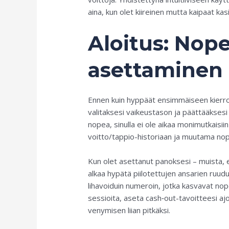
aina, kun olet kiireinen mutta kaipaat ka
Aloitus: Nop
asettaminen
Ennen kuin hyppäät ensimmäiseen kierro
valitaksesi vaikeustason ja päättääksesi
nopea, sinulla ei ole aikaa monimutkaisiin
voitto/tappio-historiaan ja muutama nop
Kun olet asettanut panoksesi – muista, 
alkaa hypätä piilotettujen ansarien ruudu
lihavoiduin numeroin, jotka kasvavat nop
sessioita, aseta cash‑out-tavoitteesi ajo
venymisen liian pitkäksi.