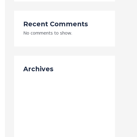
Recent Comments
No comments to show.
Archives
August 2026
July 2026
June 2026
May 2026
February 2026
November 2025