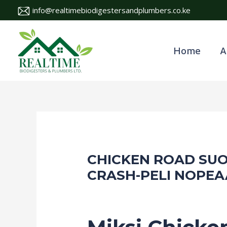
Skip
Post
info@realtimebiodigestersandplumbers.co.ke
to
navigation
content
Home
A
CHICKEN ROAD SUO
CRASH-PELI NOPE
Leave a Comment
/
Biodigester
/ By
Mu