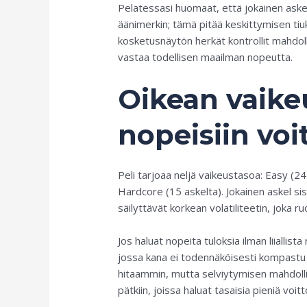
Pelatessasi huomaat, että jokainen askel
äänimerkin; tämä pitää keskittymisen tiu
kosketusnäytön herkät kontrollit mahdol
vastaa todellisen maailman nopeutta.
Oikean vaike
nopeisiin voi
Peli tarjoaa neljä vaikeustasoa: Easy (24
Hardcore (15 askelta). Jokainen askel si
säilyttävät korkean volatiliteetin, joka ru
Jos haluat nopeita tuloksia ilman liiallis
jossa kana ei todennäköisesti kompastu uu
hitaammin, mutta selviytymisen mahdolli
pätkiin, joissa haluat tasaisia pieniä voitt