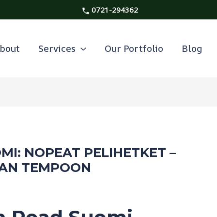
0721-294362
bout
Services
Our Portfolio
Blog
MI: NOPEAT PELIHETKET –
AAN TEMPOON
ia