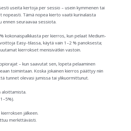
sesti useita kertoja per sessio – usein kymmenen tai
 nopeasti. Tämä nopea kierto vaatii kurinalaista
opu ennen seuraavaa sessiota.
 % kokonaispalkkasta per kierros, kun pelaat Medium-
a voittoja Easy-tilassa, käytä vain 1–2 % panoksesta;
uutamat kierrokset menisivätkin vastoin.
appiorajat – kun saavutat sen, lopeta pelaaminen
opeaan toimintaan. Koska jokainen kierros päättyy niin
ttä tunnet olevasi jumissa tai ylikuormittunut.
 aloittamista.
(1–5%).
 kierroksen jälkeen.
tuu merkittävästi.