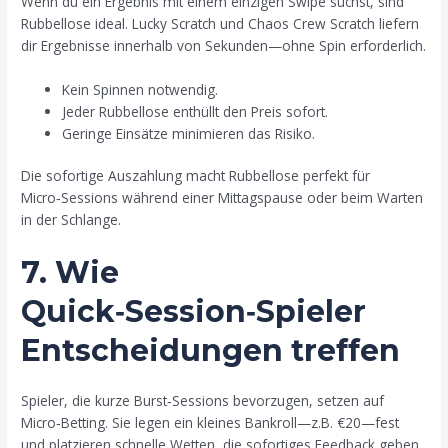
Wenn du ein Ergebnis mit einem einzigen Swipe suchst, sind
Rubbellose ideal. Lucky Scratch und Chaos Crew Scratch liefern
dir Ergebnisse innerhalb von Sekunden—ohne Spin erforderlich.
Kein Spinnen notwendig.
Jeder Rubbellose enthüllt den Preis sofort.
Geringe Einsätze minimieren das Risiko.
Die sofortige Auszahlung macht Rubbellose perfekt für
Micro‑Sessions während einer Mittagspause oder beim Warten
in der Schlange.
7. Wie
Quick‑Session‑Spieler
Entscheidungen treffen
Spieler, die kurze Burst‑Sessions bevorzugen, setzen auf
Micro‑Betting. Sie legen ein kleines Bankroll—z.B. €20—fest
und platzieren schnelle Wetten, die sofortiges Feedback geben.