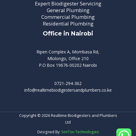
Expert Biodigester Servicing
General Plumbing
Commercial Plumbing
Residential Plumbing
Office in Nairobi
Ripen Complex A, Mombasa Rd,
Mlolongo, Office 210
P.O Box 19676-00202 Nairobi
0721-294-362
info@realtimebiodigestersandplumbers.co.ke
Copyright © 2026 Realtime Biodigesters and Plumbers
Ltd
Designed By:
SimTon Technologies