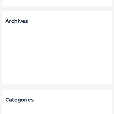
Archives
August 2026
July 2026
June 2026
May 2026
February 2026
November 2025
March 2024
Categories
Biodigester