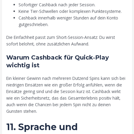
Sofortiger Cashback nach jeder Session.
Keine Tier‑Schwellen oder komplexen Punktesysteme.
Cashback innerhalb weniger Stunden auf dein Konto
gutgeschrieben.
Die Einfachheit passt zum Short‑Session‑Ansatz: Du wirst
sofort belohnt, ohne zusätzlichen Aufwand.
Warum Cashback für Quick‑Play
wichtig ist
Ein kleiner Gewinn nach mehreren Dutzend Spins kann sich bei
niedrigen Einsätzen wie ein großer Erfolg anfühlen, wenn die
Einsätze gering sind und die Session kurz ist. Cashback wirkt
wie ein Sicherheitsnetz, das das Gesamterlebnis positiv hält,
auch wenn die Chancen bei jedem Spin nicht zu deinen
Gunsten stehen.
11. Sprache und