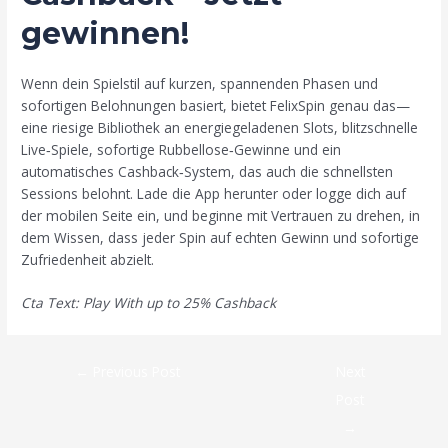
gewinnen!
Wenn dein Spielstil auf kurzen, spannenden Phasen und
sofortigen Belohnungen basiert, bietet FelixSpin genau das—
eine riesige Bibliothek an energiegeladenen Slots, blitzschnelle
Live‑Spiele, sofortige Rubbellose‑Gewinne und ein
automatisches Cashback‑System, das auch die schnellsten
Sessions belohnt. Lade die App herunter oder logge dich auf
der mobilen Seite ein, und beginne mit Vertrauen zu drehen, in
dem Wissen, dass jeder Spin auf echten Gewinn und sofortige
Zufriedenheit abzielt.
Cta Text: Play With up to 25% Cashback
←
Previous Post
Next
Post
→