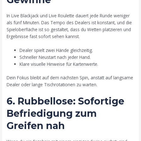
In Live Blackjack und Live Roulette dauert jede Runde weniger
als fünf Minuten. Das Tempo des Dealers ist konstant, und die
Spieloberfläche ist so gestaltet, dass du Wetten platzieren und
Ergebnisse fast sofort sehen kannst.
Dealer spielt zwei Hände gleichzeitig.
Schneller Neustart nach jeder Hand.
Klare visuelle Hinweise für Kartenwerte.
Dein Fokus bleibt auf dem nächsten Spin, anstatt auf langsame
Dealer oder lange Tischrotationen zu warten.
6. Rubbellose: Sofortige
Befriedigung zum
Greifen nah