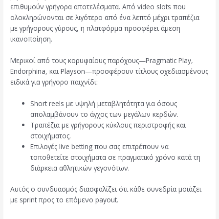
επιθυμούν γρήγορα αποτελέσματα. Από video slots που
ολοκληρώνονται σε λιγότερο από ένα λεπτό μέχρι τραπέζια
με γρήγορους γύρους, η πλατφόρμα προσφέρει άμεση
ικανοποίηση.
Μερικοί από τους κορυφαίους παρόχους—Pragmatic Play,
Endorphina, και Playson—προσφέρουν τίτλους σχεδιασμένους
ειδικά για γρήγορο παιχνίδι:
Short reels με υψηλή μεταβλητότητα για όσους
απολαμβάνουν το άγχος των μεγάλων κερδών.
Τραπέζια με γρήγορους κύκλους περιστροφής και
στοιχήματος.
Επιλογές live betting που σας επιτρέπουν να
τοποθετείτε στοιχήματα σε πραγματικό χρόνο κατά τη
διάρκεια αθλητικών γεγονότων.
Αυτός ο συνδυασμός διασφαλίζει ότι κάθε συνεδρία μοιάζει
με sprint προς το επόμενο payout.