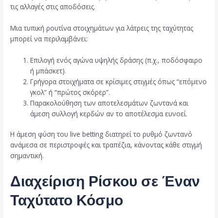
τις αλλαγές στις αποδόσεις.
Μια τυπική ρουτίνα στοιχημάτων για λάτρεις της ταχύτητας
μπορεί να περιλαμβάνει:
Επιλογή ενός αγώνα υψηλής δράσης (π.χ., ποδόσφαιρο
ή μπάσκετ).
Γρήγορα στοιχήματα σε κρίσιμες στιγμές όπως “επόμενο
γκολ” ή “πρώτος σκόρερ”.
Παρακολούθηση των αποτελεσμάτων ζωντανά και
άμεση συλλογή κερδών αν το αποτέλεσμα ευνοεί.
Η άμεση φύση του live betting διατηρεί το ρυθμό ζωντανό
ανάμεσα σε περιστροφές και τραπέζια, κάνοντας κάθε στιγμή
σημαντική.
Διαχείριση Ρίσκου σε Έναν
Ταχύτατο Κόσμο