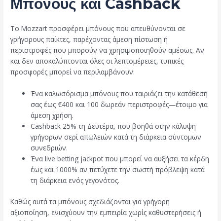
Μπόνους και Cashback
Το Mozzart προσφέρει μπόνους που απευθύνονται σε
γρήγορους παίκτες, παρέχοντας άμεση πίστωση ή
περιστροφές που μπορούν να χρησιμοποιηθούν αμέσως. Αν
και δεν αποκαλύπτονται όλες οι λεπτομέρειες, τυπικές
προσφορές μπορεί να περιλαμβάνουν:
Ένα καλωσόρισμα μπόνους που ταιριάζει την κατάθεσή
σας έως €400 και 100 δωρεάν περιστροφές—έτοιμο για
άμεση χρήση.
Cashback 25% τη Δευτέρα, που βοηθά στην κάλυψη
γρήγορων σερί απωλειών κατά τη διάρκεια σύντομων
συνεδριών.
Ένα live betting jackpot που μπορεί να αυξήσει τα κέρδη
έως και 1000% αν πετύχετε την σωστή πρόβλεψη κατά
τη διάρκεια ενός γεγονότος.
Καθώς αυτά τα μπόνους σχεδιάζονται για γρήγορη
αξιοποίηση, ενισχύουν την εμπειρία χωρίς καθυστερήσεις ή