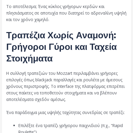
Το αποτέλεσμα; Ένας κύκλος γρήγορων κερδών και
πλησιάσματος σε αποτυχία που διατηρεί το αδρεναλίνη υψηλή
και τον χρόνο χαμηλό.
Τραπέζια Χωρίς Αναμονή:
Γρήγοροι Γύροι και Ταχεία
Στοιχήματα
Η συλλογή τραπεζιών του Mozzart περιλαμβάνει γρήγορες
επιλογές όπως blackjack παραλλαγές και ρουλέτα με άμεσους
χρόνους περιστροφής. Το interface της πλατφόρμας επιτρέπει
στους παίκτες να τοποθετούν στοιχήματα και να βλέπουν
αποτελέσματα σχεδόν αμέσως.
Ένα παράδειγμα μιας υψηλής ταχύτητας συνεδρίας σε τραπέζι:
Επιλέξτε ένα τραπέζι γρήγορου παιχνιδιού (π.χ., “Rapid
Roulette”).