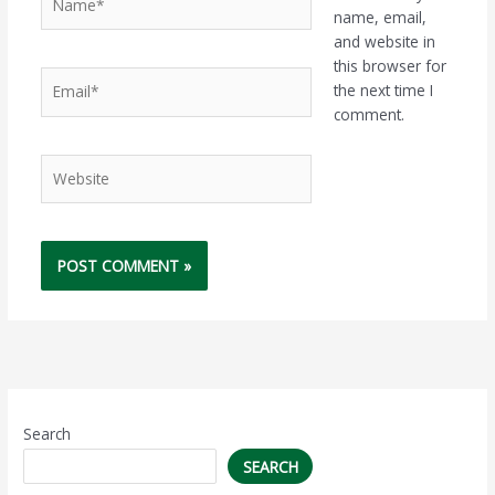
name, email,
and website in
this browser for
Email*
the next time I
comment.
Website
Search
SEARCH