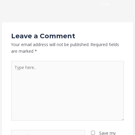
Post
→
Leave a Comment
Your email address will not be published.
Required fields
are marked
*
Type
here..
Name*
Save my