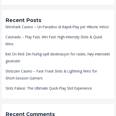
Recent Posts
Winshark Casino – Un Paradiso di Rapid‑Play per Vittorie Veloci
Casinado – Play Fast, Win Fast: High‑Intensity Slots & Quick
Wins
Bet On Red: Din hurtig‑spill destinasjon for raske, høy‑intensitet
gevinster
Slotozen Casino – Fast‑Track Slots & Lightning Wins for
Short‑Session Gamers
Slots Palace: The Ultimate Quick-Play Slot Experience
Recent Comments