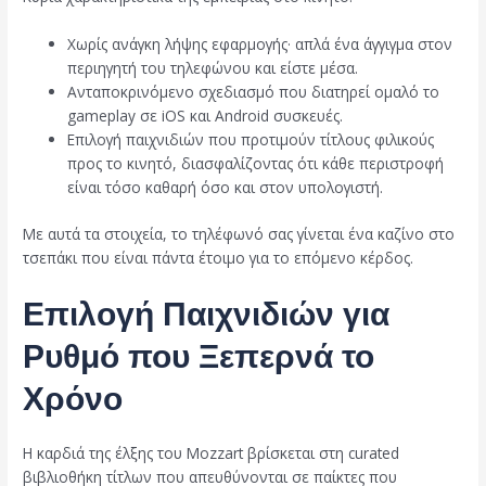
Χωρίς ανάγκη λήψης εφαρμογής· απλά ένα άγγιγμα στον
περιηγητή του τηλεφώνου και είστε μέσα.
Ανταποκρινόμενο σχεδιασμό που διατηρεί ομαλό το
gameplay σε iOS και Android συσκευές.
Επιλογή παιχνιδιών που προτιμούν τίτλους φιλικούς
προς το κινητό, διασφαλίζοντας ότι κάθε περιστροφή
είναι τόσο καθαρή όσο και στον υπολογιστή.
Με αυτά τα στοιχεία, το τηλέφωνό σας γίνεται ένα καζίνο στο
τσεπάκι που είναι πάντα έτοιμο για το επόμενο κέρδος.
Επιλογή Παιχνιδιών για
Ρυθμό που Ξεπερνά το
Χρόνο
Η καρδιά της έλξης του Mozzart βρίσκεται στη curated
βιβλιοθήκη τίτλων που απευθύνονται σε παίκτες που