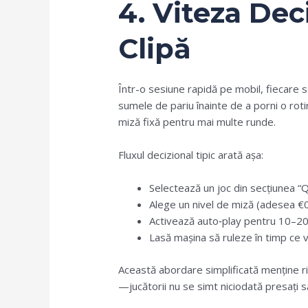
4. Viteza Deci
Clipă
Într-o sesiune rapidă pe mobil, fiecare s
sumele de pariu înainte de a porni o roti
miză fixă pentru mai multe runde.
Fluxul decizional tipic arată așa:
Selectează un joc din secțiunea “Q
Alege un nivel de miză (adesea €0
Activează auto‑play pentru 10–20 
Lasă mașina să ruleze în timp ce ver
Această abordare simplificată menține ri
—jucătorii nu se simt niciodată presați 