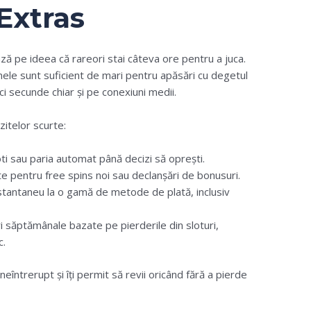
 Extras
ă pe ideea că rareori stai câteva ore pentru a juca.
le sunt suficient de mari pentru apăsări cu degetul
ci secunde chiar și pe conexiuni medii.
zitelor scurte:
ti sau paria automat până decizi să oprești.
te pentru free spins noi sau declanșări de bonusuri.
stantaneu la o gamă de metode de plată, inclusiv
 săptămânale bazate pe pierderile din sloturi,
c.
eîntrerupt și îți permit să revii oricând fără a pierde