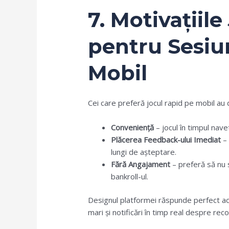
7. Motivațiile
pentru Sesiu
Mobil
Cei care preferă jocul rapid pe mobil au
Conveniență
– jocul în timpul nave
Plăcerea Feedback-ului Imediat
– 
lungi de așteptare.
Fără Angajament
– preferă să nu s
bankroll-ul.
Designul platformei răspunde perfect aces
mari și notificări în timp real despre re