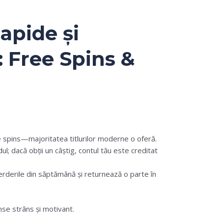
Rapide și
Free Spins &
ree spins—majoritatea titlurilor moderne o oferă.
dul; dacă obții un câștig, contul tău este creditat
rderile din săptămână și returnează o parte în
se strâns și motivant.