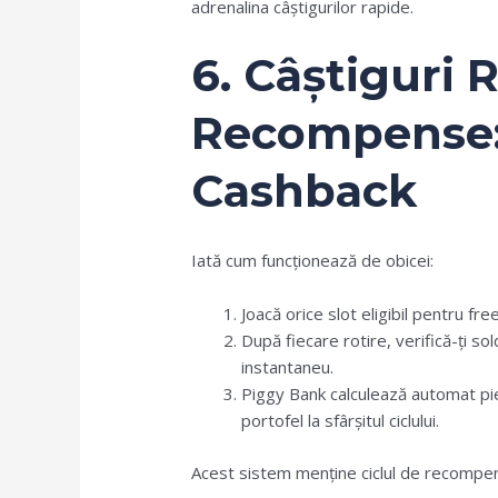
adrenalina câștigurilor rapide.
6. Câștiguri 
Recompense: 
Cashback
Iată cum funcționează de obicei:
Joacă orice slot eligibil pentru f
După fiecare rotire, verifică-ți sol
instantaneu.
Piggy Bank calculează automat pie
portofel la sfârșitul ciclului.
Acest sistem menține ciclul de recompen