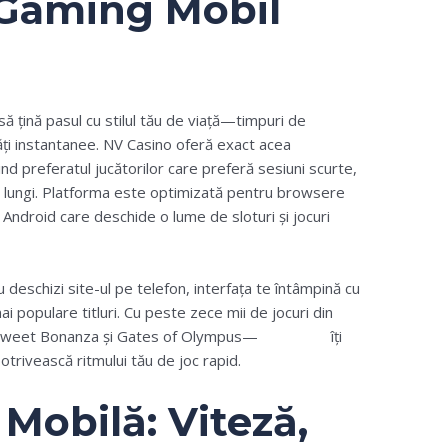
 Gaming Mobil
să țină pasul cu stilul tău de viață—timpuri de
plăți instantanee. NV Casino oferă exact acea
nd preferatul jucătorilor care preferă sesiuni scurte,
e lungi. Platforma este optimizată pentru browsere
 Android care deschide o lume de sloturi și jocuri
 deschizi site-ul pe telefon, interfața te întâmpină cu
ai populare titluri. Cu peste zece mii de jocuri din
m Sweet Bonanza și Gates of Olympus—
NV Casino
îți
trivească ritmului tău de joc rapid.
 Mobilă: Viteză,