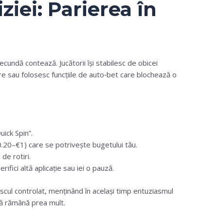
ziei: Parierea în
ecundă contează. Jucătorii își stabilesc de obicei
re sau folosesc funcțiile de auto‑bet care blochează o
uick Spin”.
.20–€1) care se potrivește bugetului tău.
de rotiri.
ifici altă aplicație sau iei o pauză.
scul controlat, menținând în același timp entuziasmul
să rămână prea mult.