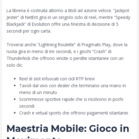
La libreria è costruita attorno a titoli ad azione veloce. “Jackpot
Jester” di NetEnt gira in un singolo ciclo di reel, mentre “Speedy
Blackjack” di Evolution offre una finestra di decisione di 5
secondi per ogni carta.
Troverai anche “Lightning Roulette” di Pragmatic Play, dove la
ruota gira in meno di tre secondi, e i giochi “Crash” di
Thunderkick che offrono vincite o perdite istantanee con un
solo clic.
Reel di slot infuocati con cicli RTP brevi
Tavoli dal vivo con dealer che terminano una mano in
meno di un minuto
Scommesse sportive rapide che si risolvono in pochi
secondi
Crash e virtual sports che offrono pagamenti istantanei
Maestria Mobile: Gioco in