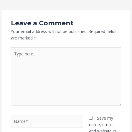
→
Leave a Comment
Your email address will not be published.
Required fields
are marked
*
Type
here..
Name*
Save my
name, email,
and website in