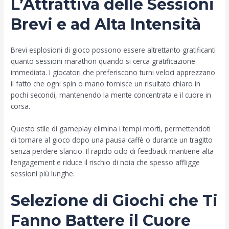
L’Attrattiva delle Sessioni
Brevi e ad Alta Intensità
Brevi esplosioni di gioco possono essere altrettanto gratificanti
quanto sessioni marathon quando si cerca gratificazione
immediata. I giocatori che preferiscono turni veloci apprezzano
il fatto che ogni spin o mano fornisce un risultato chiaro in
pochi secondi, mantenendo la mente concentrata e il cuore in
corsa.
Questo stile di gameplay elimina i tempi morti, permettendoti
di tornare al gioco dopo una pausa caffè o durante un tragitto
senza perdere slancio. Il rapido ciclo di feedback mantiene alta
l’engagement e riduce il rischio di noia che spesso affligge
sessioni più lunghe.
Selezione di Giochi che Ti
Fanno Battere il Cuore