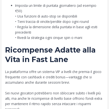
Imposta un limite di puntata giornaliero (ad esempio
€50)
• Usa funzioni di auto‑stop se disponibili
• Tieni traccia di vincite/perdite dopo ogni round
• Regola la dimensione della puntata in base agli esiti
precedenti
• Rivedi la strategia ogni cinque spin o mani
Ricompense Adatte alla
Vita in Fast Lane
La piattaforma offre un sistema VIP a livelli che premia il gioco
frequente con cashback e crediti bonus—vantaggi che si
accumulano anche durante sessioni brevi.
Sei nuovi giocatori potrebbero non sbloccare subito i livelli più
alti, ma anche le ricompense di livello base offrono fondi extra
per mantenere il ritmo rapido senza intaccare i risparmi