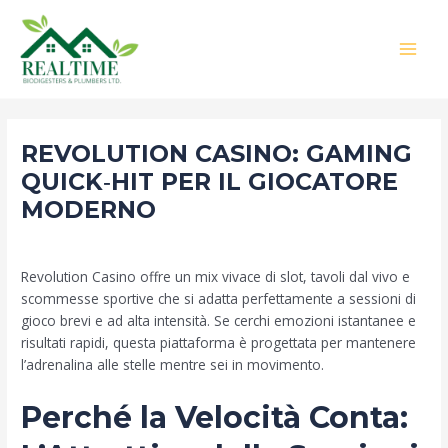
Skip
Post
MAI
to
navigation
MEN
content
REVOLUTION CASINO: GAMING
QUICK‑HIT PER IL GIOCATORE
MODERNO
Leave a Comment
/
Biodigester
/ By
Muia
Revolution Casino offre un mix vivace di slot, tavoli dal vivo e
scommesse sportive che si adatta perfettamente a sessioni di
gioco brevi e ad alta intensità. Se cerchi emozioni istantanee e
risultati rapidi, questa piattaforma è progettata per mantenere
l’adrenalina alle stelle mentre sei in movimento.
Perché la Velocità Conta: