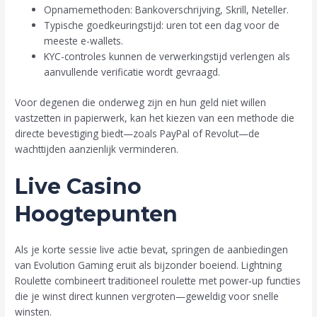
Opnamemethoden: Bankoverschrijving, Skrill, Neteller.
Typische goedkeuringstijd: uren tot een dag voor de
meeste e-wallets.
KYC-controles kunnen de verwerkingstijd verlengen als
aanvullende verificatie wordt gevraagd.
Voor degenen die onderweg zijn en hun geld niet willen
vastzetten in papierwerk, kan het kiezen van een methode die
directe bevestiging biedt—zoals PayPal of Revolut—de
wachttijden aanzienlijk verminderen.
Live Casino
Hoogtepunten
Als je korte sessie live actie bevat, springen de aanbiedingen
van Evolution Gaming eruit als bijzonder boeiend. Lightning
Roulette combineert traditioneel roulette met power‑up functies
die je winst direct kunnen vergroten—geweldig voor snelle
winsten.