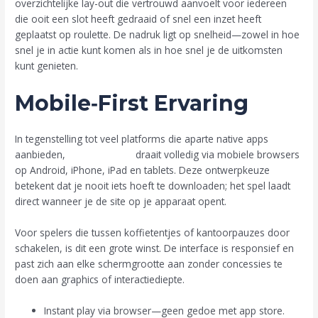
overzichtelijke lay-out die vertrouwd aanvoelt voor iedereen
die ooit een slot heeft gedraaid of snel een inzet heeft
geplaatst op roulette. De nadruk ligt op snelheid—zowel in hoe
snel je in actie kunt komen als in hoe snel je de uitkomsten
kunt genieten.
Mobile‑First Ervaring
In tegenstelling tot veel platforms die aparte native apps
aanbieden,
Simple Casino
draait volledig via mobiele browsers
op Android, iPhone, iPad en tablets. Deze ontwerpkeuze
betekent dat je nooit iets hoeft te downloaden; het spel laadt
direct wanneer je de site op je apparaat opent.
Voor spelers die tussen koffietentjes of kantoorpauzes door
schakelen, is dit een grote winst. De interface is responsief en
past zich aan elke schermgrootte aan zonder concessies te
doen aan graphics of interactiediepte.
Instant play via browser—geen gedoe met app store.