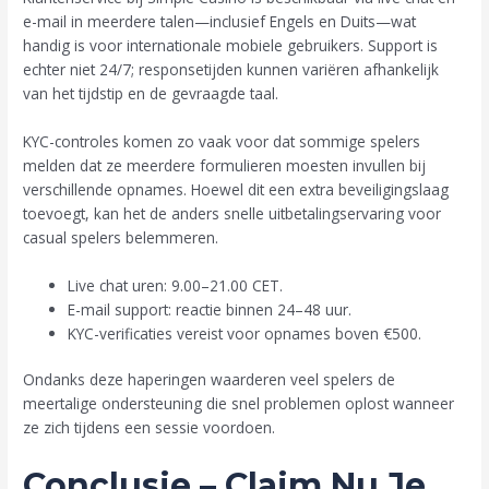
e-mail in meerdere talen—inclusief Engels en Duits—wat
handig is voor internationale mobiele gebruikers. Support is
echter niet 24/7; responsetijden kunnen variëren afhankelijk
van het tijdstip en de gevraagde taal.
KYC-controles komen zo vaak voor dat sommige spelers
melden dat ze meerdere formulieren moesten invullen bij
verschillende opnames. Hoewel dit een extra beveiligingslaag
toevoegt, kan het de anders snelle uitbetalingservaring voor
casual spelers belemmeren.
Live chat uren: 9.00–21.00 CET.
E-mail support: reactie binnen 24–48 uur.
KYC-verificaties vereist voor opnames boven €500.
Ondanks deze haperingen waarderen veel spelers de
meertalige ondersteuning die snel problemen oplost wanneer
ze zich tijdens een sessie voordoen.
Conclusie – Claim Nu Je