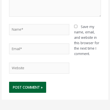
Name*
Save my
name, email,
and website in
this browser for
Email*
the next time I
comment.
Website