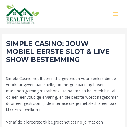
Skip
Post
MAI
to
navigation
MEN
content
SIMPLE CASINO: JOUW
MOBIEL‑EERSTE SLOT & LIVE
SHOW BESTEMMING
Leave a Comment
/
Biodigester
/ By
Muia
Simple Casino heeft een niche gevonden voor spelers die de
voorkeur geven aan snelle, on-the-go spanning boven
marathon gaming marathons. De naam van het merk hint al
op een eenvoudige ervaring, en die belofte wordt nagekomen
door een gestroomlijnde interface die je met slechts een paar
klikken verwelkomt.
Vanaf de allereerste tik begroet het casino je met een