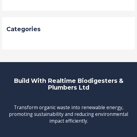
Categories
Biodigester
Build With Realtime Biodigesters &
Plumbers Ltd
Transform organic waste into renewable energy,
promoting sustainability and reducing environmental
impact efficiently.