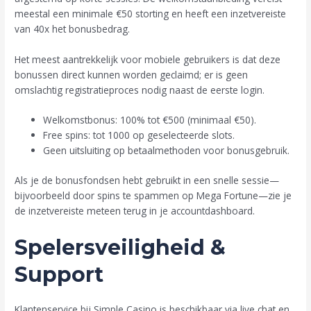
meestal een minimale €50 storting en heeft een inzetvereiste
van 40x het bonusbedrag.
Het meest aantrekkelijk voor mobiele gebruikers is dat deze
bonussen direct kunnen worden geclaimd; er is geen
omslachtig registratieproces nodig naast de eerste login.
Welkomstbonus: 100% tot €500 (minimaal €50).
Free spins: tot 1000 op geselecteerde slots.
Geen uitsluiting op betaalmethoden voor bonusgebruik.
Als je de bonusfondsen hebt gebruikt in een snelle sessie—
bijvoorbeeld door spins te spammen op Mega Fortune—zie je
de inzetvereiste meteen terug in je accountdashboard.
Spelersveiligheid &
Support
Klantenservice bij Simple Casino is beschikbaar via live chat en