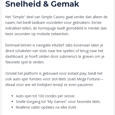
Snelheid & Gemak
Het “Simple” deel van Simple Casino gaat verder dan alleen de
naam; het biedt tastbare voordelen voor gebruikers. Eerste
indrukken tellen; de homepage laadt gemiddeld in minder dan
twee seconden op mobiele netwerken.
Eenmaal binnen is navigatie intuïtief: tabs bovenaan laten je
direct schakelen van slots naar live spellen of terug naar het
dashboard. Je hoeft zelden door submenu’s te graven om je
favoriete spel te vinden.
Omdat het platform is gebouwd voor instant play, biedt het
ook auto‑spin functies voor slot-titels zoals Mega Fortune—
ideaal voor wie wil toekijken terwijl ze even pauzeren.
Auto‑spin tot 100 rondes per sessie.
Snelle toegang tot “My Games” voor favoriete titels.
Realtime saldo-updates na elke inzet.