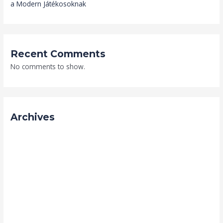
a Modern Játékosoknak
Recent Comments
No comments to show.
Archives
August 2026
July 2026
June 2026
May 2026
February 2026
November 2025
March 2024