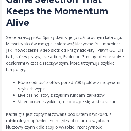
Keeps the Momentum
Alive
Serce atrakcyjności Spinsy tkwi w jego różnorodnym katalogu.
Miłośnicy slotów mogą eksplorować klasyczne fruit machines,
jak i nowoczesne video slots od Pragmatic Play i Play’n GO. Dla
tych, którzy pragną live action, Evolution Gaming oferuje stoły z
dealerami w czasie rzeczywistym, które utrzymują szybkie
tempo gry.
Różnorodność slotów: ponad 700 tytułów z motywami
szybkich wypłat.
Live casino: stoły z szybkim rundami zakładów.
Video poker: szybkie ręce kończące się w kilka sekund.
Każda gra jest zoptymalizowana pod kątem szybkości, z
minimalnym opóźnieniem między obrotami a wypłatami –
kluczowy czynnik dla sesji o wysokiej intensywności.