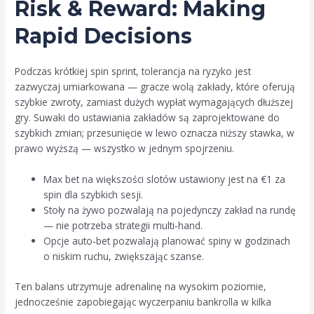
Risk & Reward: Making
Rapid Decisions
Podczas krótkiej spin sprint, tolerancja na ryzyko jest
zazwyczaj umiarkowana — gracze wolą zakłady, które oferują
szybkie zwroty, zamiast dużych wypłat wymagających dłuższej
gry. Suwaki do ustawiania zakładów są zaprojektowane do
szybkich zmian; przesunięcie w lewo oznacza niższy stawka, w
prawo wyższą — wszystko w jednym spojrzeniu.
Max bet na większości slotów ustawiony jest na €1 za
spin dla szybkich sesji.
Stoły na żywo pozwalają na pojedynczy zakład na rundę
— nie potrzeba strategii multi‑hand.
Opcje auto‑bet pozwalają planować spiny w godzinach
o niskim ruchu, zwiększając szanse.
Ten balans utrzymuje adrenalinę na wysokim poziomie,
jednocześnie zapobiegając wyczerpaniu bankrolla w kilka