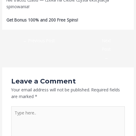
spinowania!
Get Bonus 100% and 200 Free Spins!
←
Previous Post
Next
Post
→
Leave a Comment
Your email address will not be published.
Required fields
are marked
*
Type
here..