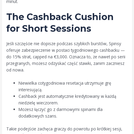
minut.
The Cashback Cushion
for Short Sessions
Jeśli szczęście nie dopisze podczas szybkich burstów, Spinsy
oferuje zabezpieczenie w postaci tygodniowego cashbacku —
do 15% strat, capped na €3,000. Oznacza to, że nawet po serii
przegranych, możesz odzyskać część stawki, zanim zaczniesz
od nowa.
Niewielka cotygodniowa resetacja utrzymuje grę
interesującą.
Cashback jest automatycznie kredytowany w każdą
niedzielę wieczorem.
Możesz łączyć go z darmowymi spinami dla
dodatkowych szans.
Takie podejście zachęca graczy do powrotu po krótkiej sesji,