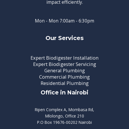
impact efficiently.
Mon - Mon 7:00am - 6:30pm
Our Services
Expert Biodigester Installation
Expert Biodigester Servicing
General Plumbing
Commercial Plumbing
Residential Plumbing
Office in Nairobi
Ripen Complex A, Mombasa Rd,
Mlolongo, Office 210
P.O Box 19676-00202 Nairobi