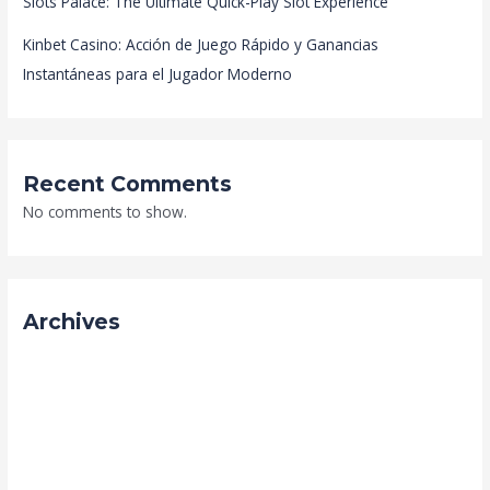
Slots Palace: The Ultimate Quick-Play Slot Experience
Kinbet Casino: Acción de Juego Rápido y Ganancias
Instantáneas para el Jugador Moderno
Recent Comments
No comments to show.
Archives
August 2026
July 2026
June 2026
May 2026
February 2026