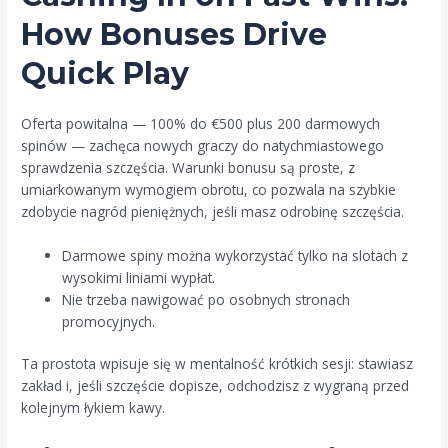
How Bonuses Drive
Quick Play
Oferta powitalna — 100% do €500 plus 200 darmowych
spinów — zachęca nowych graczy do natychmiastowego
sprawdzenia szczęścia. Warunki bonusu są proste, z
umiarkowanym wymogiem obrotu, co pozwala na szybkie
zdobycie nagród pieniężnych, jeśli masz odrobinę szczęścia.
Darmowe spiny można wykorzystać tylko na slotach z
wysokimi liniami wypłat.
Nie trzeba nawigować po osobnych stronach
promocyjnych.
Ta prostota wpisuje się w mentalność krótkich sesji: stawiasz
zakład i, jeśli szczęście dopisze, odchodzisz z wygraną przed
kolejnym łykiem kawy.