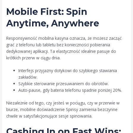
Mobile First: Spin
Anytime, Anywhere
Responsywność mobilna kasyna oznacza, że możesz zacząć
grać z telefonu lub tabletu bez konieczności pobierania
dedykowanej aplikacji. Ta elastyczność idealnie pasuje do
krótkich przerw w ciągu dnia.
Interfejs przyjazny dotykowi do szybkiego stawiania
zakładów.
Szybkie sterowanie przesuwaniem do obrotów.
Auto‑pause, gdy bateria telefonu spadnie poniżej 20%.
Niezależnie od tego, czy jesteś w pociągu, czy w przerwie w
biurze, mobilne doświadczenie Spinsy zamienia bezczynne
chwile w satysfakcjonujące sesje spinowania.
Cashing In on Fast Wins: