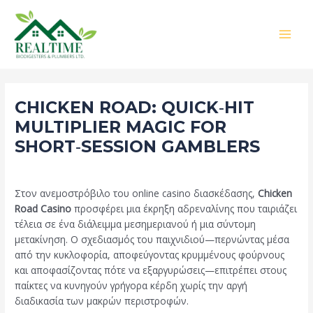
Skip
Post
MAI
to
navigation
MEN
content
CHICKEN ROAD: QUICK‑HIT
MULTIPLIER MAGIC FOR
SHORT‑SESSION GAMBLERS
Leave a Comment
/
Biodigester
/ By
Muia
Στον ανεμοστρόβιλο του online casino διασκέδασης,
Chicken
Road Casino
προσφέρει μια έκρηξη αδρεναλίνης που ταιριάζει
τέλεια σε ένα διάλειμμα μεσημεριανού ή μια σύντομη
μετακίνηση. Ο σχεδιασμός του παιχνιδιού—περνώντας μέσα
από την κυκλοφορία, αποφεύγοντας κρυμμένους φούρνους
και αποφασίζοντας πότε να εξαργυρώσεις—επιτρέπει στους
παίκτες να κυνηγούν γρήγορα κέρδη χωρίς την αργή
διαδικασία των μακρών περιστροφών.