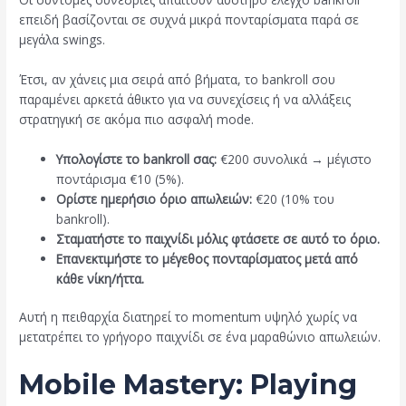
επειδή βασίζονται σε συχνά μικρά πονταρίσματα παρά σε
μεγάλα swings.
Έτσι, αν χάνεις μια σειρά από βήματα, το bankroll σου
παραμένει αρκετά άθικτο για να συνεχίσεις ή να αλλάξεις
στρατηγική σε ακόμα πιο ασφαλή mode.
Υπολογίστε το bankroll σας:
€200 συνολικά → μέγιστο
ποντάρισμα €10 (5%).
Ορίστε ημερήσιο όριο απωλειών:
€20 (10% του
bankroll).
Σταματήστε το παιχνίδι μόλις φτάσετε σε αυτό το όριο.
Επανεκτιμήστε το μέγεθος πονταρίσματος μετά από
κάθε νίκη/ήττα.
Αυτή η πειθαρχία διατηρεί το momentum υψηλό χωρίς να
μετατρέπει το γρήγορο παιχνίδι σε ένα μαραθώνιο απωλειών.
Mobile Mastery: Playing