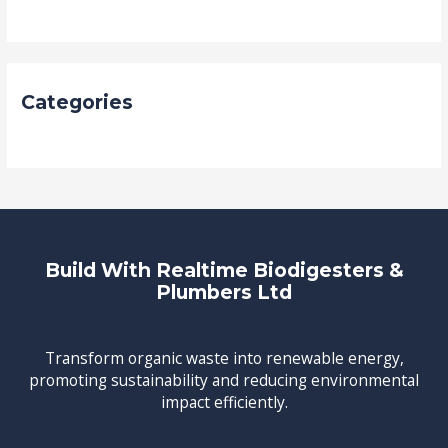
March 2024
Categories
Biodigester
Build With Realtime Biodigesters &
Plumbers Ltd
Transform organic waste into renewable energy,
promoting sustainability and reducing environmental
impact efficiently.