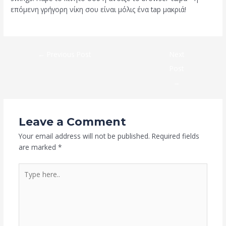
επόμενη γρήγορη νίκη σου είναι μόλις ένα tap μακριά!
←
Previous Post
Next
Post
→
Leave a Comment
Your email address will not be published.
Required fields
are marked
*
Type
here..