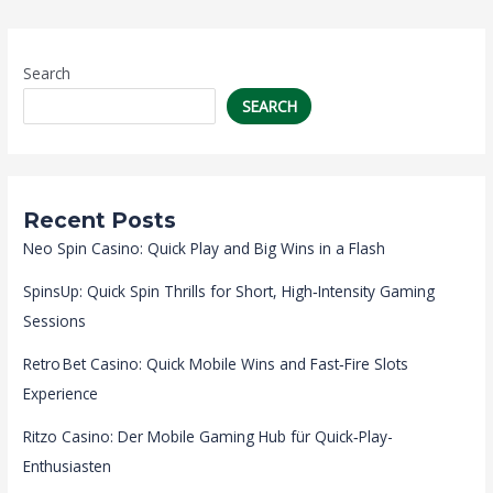
Search
SEARCH
Recent Posts
Neo Spin Casino: Quick Play and Big Wins in a Flash
SpinsUp: Quick Spin Thrills for Short, High‑Intensity Gaming
Sessions
Retro Bet Casino: Quick Mobile Wins and Fast‑Fire Slots
Experience
Ritzo Casino: Der Mobile Gaming Hub für Quick‑Play-
Enthusiasten