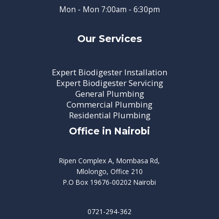
Mon - Mon 7:00am - 6:30pm
Our Services
Expert Biodigester Installation
Expert Biodigester Servicing
General Plumbing
Commercial Plumbing
Residential Plumbing
Office in Nairobi
Ripen Complex A, Mombasa Rd,
Mlolongo, Office 210
P.O Box 19676-00202 Nairobi
0721-294-362