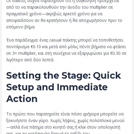
Οι παίκτες συχνά παρατηρούν ότι η συγκίνηση προέρχεται
από το να παρακολουθούν την άνοδο του multiplier σε
πραγματικό χρόνο—ακριβώς αρκετό χρόνο για να
αποφασίσουν αν θα κρατήσουν ή θα αποχωρήσουν πριν το
επόμενο βήμα.
Ένα παράδειγμα: ένας casual παίκτης μπορεί να τοποθετήσει
ποντάρισμα €0.10 και μετά από μόλις πέντε βήματα να φτάσει
σε 3× multiplier, και στη συνέχεια να εξαργυρώσει για €0.30 σε
λιγότερο από δύο λεπτά.
Setting the Stage: Quick
Setup and Immediate
Action
Το πρώτο που παρατηρείτε είναι πόσο γρήγορα μπορείτε να
ξεκινήσετε έναν γύρο. Χωρίς λήψεις, χωρίς πολύπλοκα μενού
—απλά ένα πάτημα στο κινητό σας ή κλικ στον υπολογιστή
σας, και το κοτόπουλο ξεκινά το ταξίδι του.